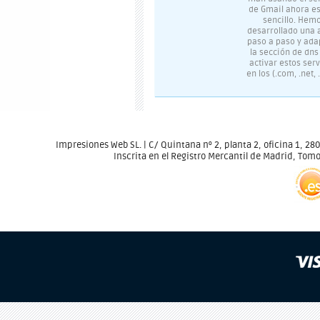
de Gmail ahora e
sencillo. Hem
desarrollado una 
paso a paso y ada
la sección de dns
activar estos serv
en los (.com, .net, .
Impresiones Web SL. | C/ Quintana nº 2, planta 2, oficina 1, 2800
Inscrita en el Registro Mercantil de Madrid, Tomo