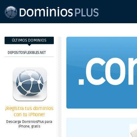
ÚLTIMOS DOMINIOS
DEPOSITOSFLEXIBLES.NET
¡Registra tus dominios
con tu iPhone!
Descarga DominiosPlus para
iPhone, gratis